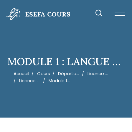
ESEFA COURS
MODULE 1 : LANGUE AMAZIGHE 1 (INITIATION)
Accueil
Cours
Département De Langues, Sciences Humaines Et Sociales.
Licence D'Éducation - Enseignement Primaire - Option Amazigh
Licence D'Éducation Enseignement Secondaire Amazigh - Semestre 1
Module 1 : Langue Amazighe 1 (Initiation)
Passer au contenu principal