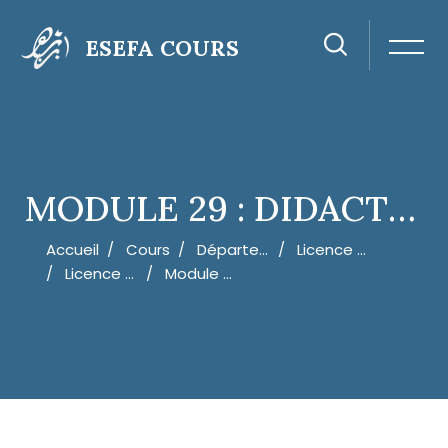
ESEFA COURS
MODULE 29 : DIDACTIQUE DE L’ÉVEIL SCIENTIFIQUE 2
Accueil
Cours
Département De Langues, Sciences Humaines Et Sociales.
Licence D'Éducation - Enseignement Primaire - Option Amazigh
Licence D'Éducation Enseignement Secondaire Amazigh - Semestre 4
Module 29 : Didactique De L’éveil Scientiﬁque 2
Passer au contenu principal